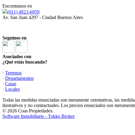
Encontranos en
(011) 4923-6959
Av. San Juan 4297 - Ciudad Buenos Aires
Desde 1967 en el barrio de Boedo, brindando el mejor y 
Seguinos en
Asociados con
¿Qué estás buscando?
·
Terrenos
·
Departamentos
·
Casas
·
Locales
Todas las medidas enunciadas son meramente orientativas, las medidas
ilustrativos y no contractuales. Los precios enunciados son meramente 
© 2026 Coas Propiedades.
Software Inmobiliario - Tokko Broker