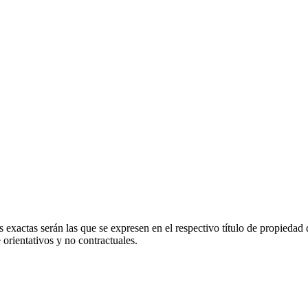
más amplio
asesoramiento profesional in
mobiliario
 exactas serán las que se expresen en el respectivo título de propieda
orientativos y no contractuales.